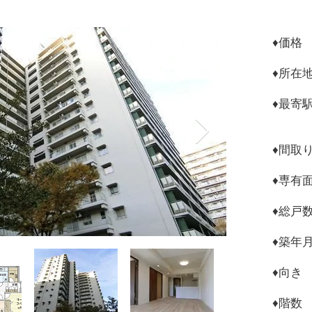
♦︎
♦︎所
♦︎最
志村
♦︎間取
​♦︎専有
♦︎総
♦︎築年
♦︎向
​♦︎階