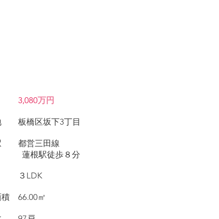
価格
3,080
万円
在地 板橋区坂下3丁目
寄駅 都営三田線
根駅徒歩８分
取り ３LDK
面積 66.00㎡
戸数 97戸