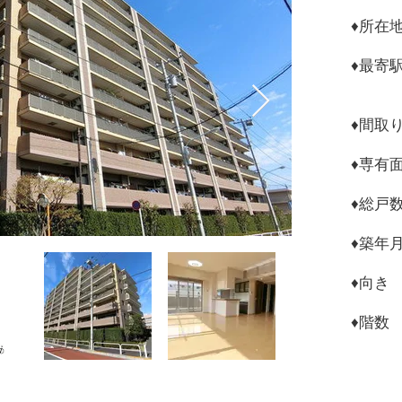
♦︎所
♦︎最
西
♦︎間
​♦︎専有
♦︎総
♦︎築年
♦︎向
​♦︎階