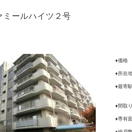
ァミールハイツ２号
♦︎
♦︎所
♦︎最
蓮
♦︎間
​♦︎専有
♦︎総