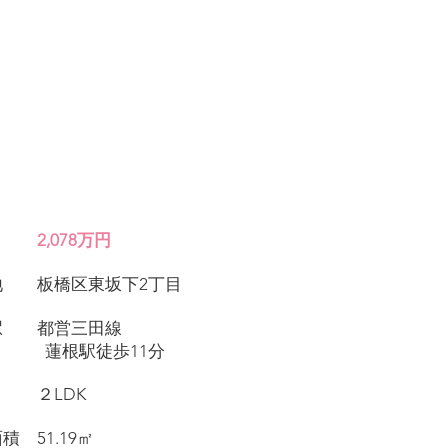
価格
2,078
万円
在地 板橋区東坂下2丁目
寄駅 都営三田線
駅徒歩11分
取り ２LDK
面積 51.19㎡