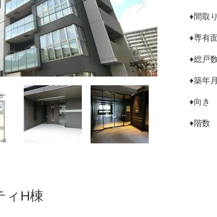
♦︎間取
​♦︎専有
♦︎総
♦︎築年
♦︎向
​♦︎階
ティH棟