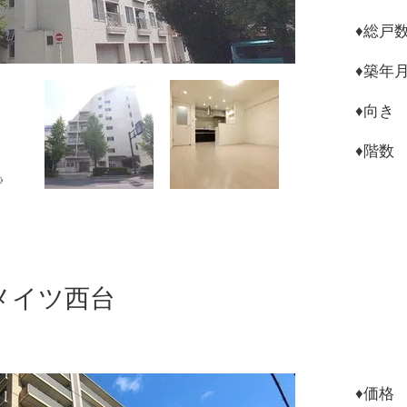
♦︎総
♦︎築年
♦︎向
​♦︎階
メイツ西台
♦︎