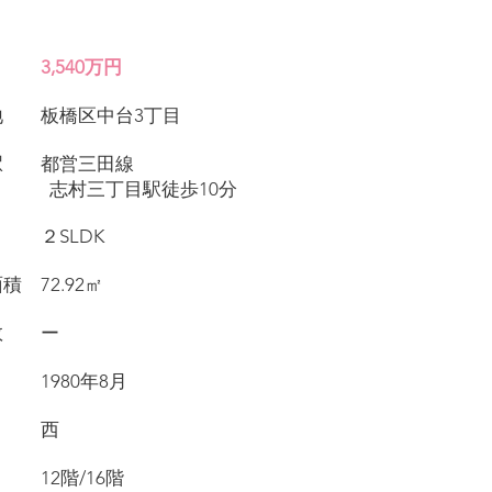
価格
3,540
万円
在地 板橋区中台3丁目
寄駅 都営三田線
三丁目駅徒歩10分
り ２SLDK
面積 72.92㎡
戸数 ー
月 1980年8月
き 西
数 12階/16階