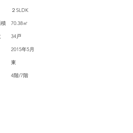
り ２SLDK
面積 70.38㎡
戸数 34戸
月 2015年5月
き 東
数 4階/7階