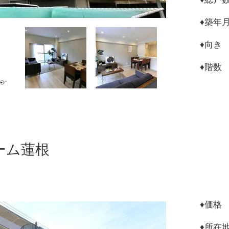
♦︎築年
♦︎向
​♦︎階
ーム蓮根
♦︎
♦︎所