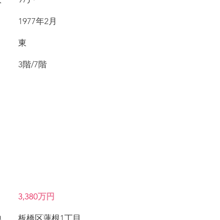
月 1977年2月
き 東
数 3階/7階
価格
3,380
万円
在地 板橋区蓮根1丁目