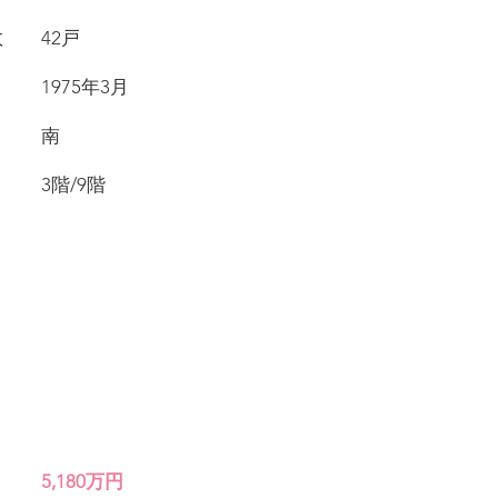
戸数 42戸
月 1975年3月
き 南
数 3階/9階
価格
5,180万円