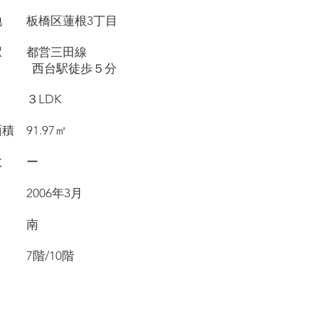
在地 板橋区蓮根3丁目
寄駅 都営三田線
台駅徒歩５分
取り ３LDK
面積 91.97㎡
戸数 ー
月 2006年3月
き 南
数 7階/10階