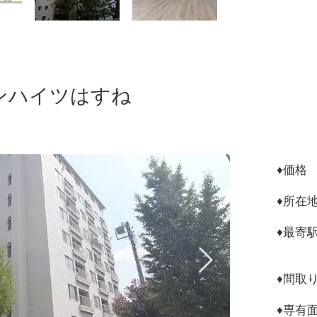
ンハイツはすね
♦︎
♦︎所
♦︎最
蓮根
♦︎間
​♦︎専有