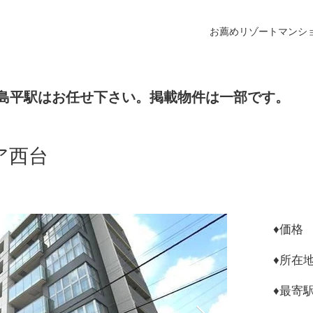
お薦めリゾートマンシ
島平駅はお任せ下さい。掲載物件は一部です。
ア西台
♦︎
♦︎所
♦︎最
西台