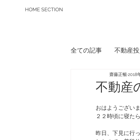
HOME SECTION
全ての記事
不動産投
不動産の面白さ
齋藤正暢
2018
不動産
おはようござい
２２時頃に寝た
昨日、下見に行