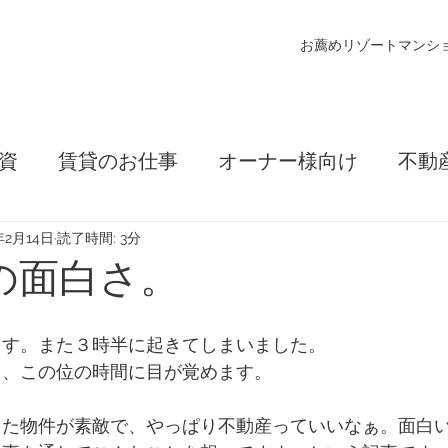
お薦めリゾートマンシ
資
賃貸のお仕事
オーナー様向け
不動
住まいの購入
コンサルティング
不動産の
年2月14日
読了時間: 3分
の面白さ。
ます。また３時半に起きてしまいました。
ら、この位の時間に目が覚めます。
った物件が素敵で、やっぱり不動産っていいなぁ。面白