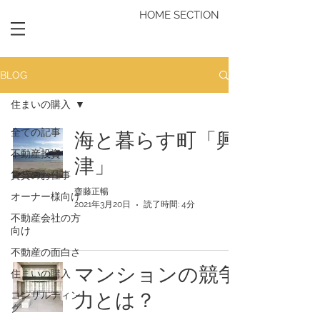
HOME SECTION
BLOG
住まいの購入
全ての記事
海と暮らす町「興
不動産投資
津」
賃貸のお仕事
齋藤正暢
オーナー様向け
2021年3月20日
読了時間: 4分
不動産会社の方
向け
不動産の面白さ
マンションの競争
住まいの購入
力とは？
コンサルティン
グ