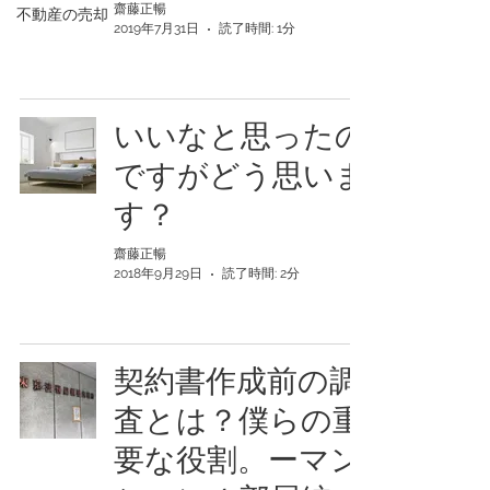
齋藤正暢
不動産の売却
2019年7月31日
読了時間: 1分
いいなと思ったの
ですがどう思いま
す？
齋藤正暢
2018年9月29日
読了時間: 2分
契約書作成前の調
査とは？僕らの重
要な役割。ーマン